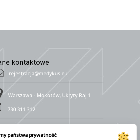
ane kontaktowe
rejestracja@medykus.eu
Warszawa - Mokotów, Ukryty Raj 1
730 311 312
Warszawa - Wesoła, Pl. Wojska
my państwa prywatność
olskiego 114