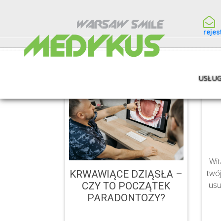
reje
USŁUG
Wit
twój
KRWAWIĄCE DZIĄSŁA –
usu
CZY TO POCZĄTEK
PARADONTOZY?