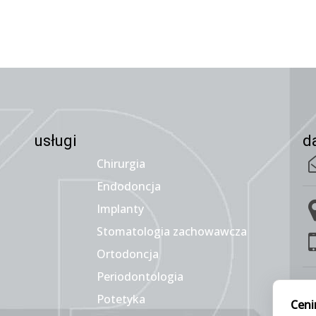
usługi
d
Chirurgia
Endodoncja
Implanty
Stomatologia zachowawcza
Ortodoncja
Periodontologia
Potetyka
Ceni
P