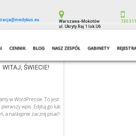
stracja@medykus.eu
Warszawa-Mokotów
730 311
ul. Ukryty Raj 1 lok.U6
Bez kategorii
I
CENNIK
BLOG
NASZ ZESPÓŁ
GABINETY
REJESTR
WITAJ, ŚWIECIE!
amy w WordPressie. To jest
 pierwszy wpis. Edytuj go lub
ń, a następnie zacznij pisać!