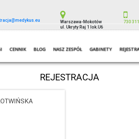
stracja@medykus.eu
Warszawa-Mokotów
730 311
ul. Ukryty Raj 1 lok.U6
I
CENNIK
BLOG
NASZ ZESPÓŁ
GABINETY
REJESTR
REJESTRACJA
ŁOTWIŃSKA