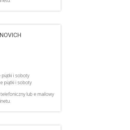
inetu.
ANOVICH
iątki i soboty
 piątki i soboty
telefoniczny lub e mailowy
inetu.