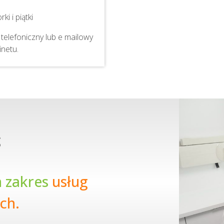
rki i piątki
telefoniczny lub e mailowy
inetu.
S
n zakres
usług
ch.