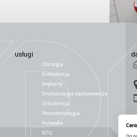
usługi
d
Chirurgia
Endodoncja
Implanty
Stomatologia zachowawcza
Ortodoncja
Periodontologia
Potetyka
Ceni
P
RTG
Do po