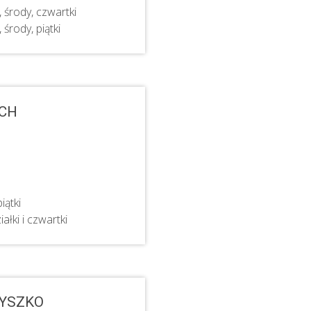
, środy, czwartki
 środy, piątki
ACH
iątki
ałki i czwartki
YSZKO