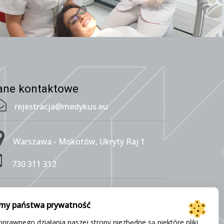
ane kontaktowe
rejestracja@medykus.eu
Warszawa - Mokotów, Ukryty Raj 1
730 311 312
Warszawa - Wesoła, Pl. Wojska
my państwa prywatność
olskiego 114
prawnego działania naszej strony niezbędne są niektóre pliki