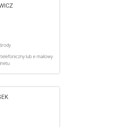
WICZ
środy
telefoniczny lub e mailowy
inetu.
SEK