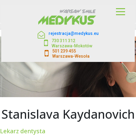
rejestracja@medykus.eu
730 311 312
Warszawa-Mokotów
501 239 455
Warszawa-Wesoła
Stanislava Kaydanovich
Lekarz dentysta