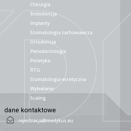
Chirurgia
Endodoncja
Implanty
Stomatologia zachowawcza
Ortodoncja
Periodontologia
Potetyka
RTG
Stomatologia estetyczna
Wybielanie
Scaling
dane kontaktowe
rejestracja@medykus.eu